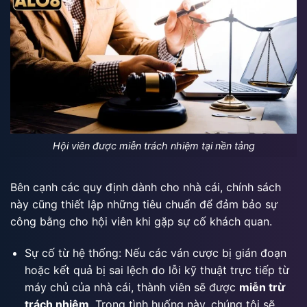
Hội viên được miễn trách nhiệm tại nền tảng
Bên cạnh các quy định dành cho nhà cái, chính sách
này cũng thiết lập những tiêu chuẩn để đảm bảo sự
công bằng cho hội viên khi gặp sự cố khách quan.
Sự cố từ hệ thống: Nếu các ván cược bị gián đoạn
hoặc kết quả bị sai lệch do lỗi kỹ thuật trực tiếp từ
máy chủ của nhà cái, thành viên sẽ được
miễn trừ
trách nhiệm
. Trong tình huống này, chúng tôi sẽ