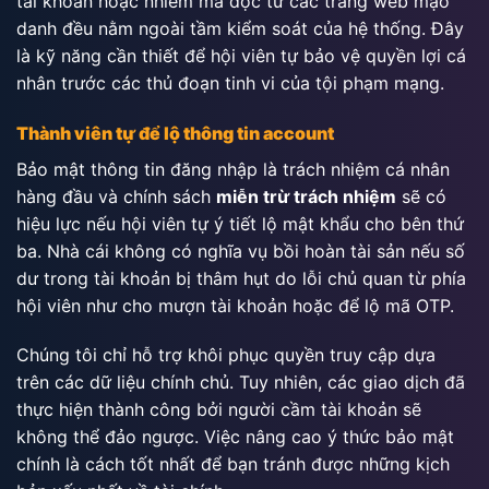
tài khoản hoặc nhiễm mã độc từ các trang web mạo
danh đều nằm ngoài tầm kiểm soát của hệ thống. Đây
là kỹ năng cần thiết để hội viên tự bảo vệ quyền lợi cá
nhân trước các thủ đoạn tinh vi của tội phạm mạng.
Thành viên tự để lộ thông tin account
Bảo mật thông tin đăng nhập là trách nhiệm cá nhân
hàng đầu và chính sách
miễn trừ trách nhiệm
sẽ có
hiệu lực nếu hội viên tự ý tiết lộ mật khẩu cho bên thứ
ba. Nhà cái không có nghĩa vụ bồi hoàn tài sản nếu số
dư trong tài khoản bị thâm hụt do lỗi chủ quan từ phía
hội viên như cho mượn tài khoản hoặc để lộ mã OTP.
Chúng tôi chỉ hỗ trợ khôi phục quyền truy cập dựa
trên các dữ liệu chính chủ. Tuy nhiên, các giao dịch đã
thực hiện thành công bởi người cầm tài khoản sẽ
không thể đảo ngược. Việc nâng cao ý thức bảo mật
chính là cách tốt nhất để bạn tránh được những kịch