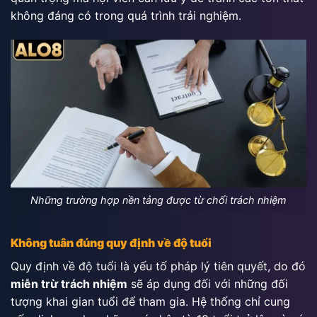
không đáng có trong quá trình trải nghiệm.
Những trường hợp nền tảng được từ chối trách nhiệm
Không tuân đúng quy định về độ tuổi
Quy định về độ tuổi là yếu tố pháp lý tiên quyết, do đó
miễn trừ trách nhiệm
sẽ áp dụng đối với những đối
tượng khai gian tuổi để tham gia. Hệ thống chỉ cung