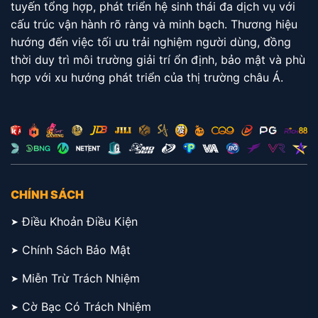
tuyến
tổng
hợp,
phát
triển
hệ
sinh
thái
đa
dịch
vụ
với
cấu
trúc
vận
hành
rõ
ràng
và
minh
bạch.
Thương
hiệu
hướng
đến
việc
tối
ưu
trải
nghiệm
người
dùng,
đồng
thời
duy
trì
môi
trường
giải
trí
ổn
định,
bảo
mật
và
phù
hợp
với
xu
hướng
phát
triển
của
thị
trường
châu
Á.
CHÍNH SÁCH
Điều Khoản Điều Kiện
Chính Sách Bảo Mật
Miễn Trừ Trách Nhiệm
Cờ Bạc Có Trách Nhiệm