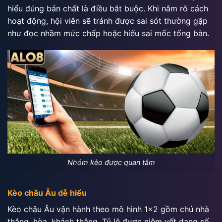
hiểu đúng bản chất là điều bắt buộc. Khi nắm rõ cách
hoạt động, hội viên sẽ tránh được sai sót thường gặp
như đọc nhầm mức chấp hoặc hiểu sai mốc tổng bàn.
Nhóm kèo được quan tâm
Kèo châu Âu dễ hiểu
Kèo châu Âu vận hành theo mô hình 1×2 gồm chủ nhà
thắng, hòa, khách thắng. Tỷ lệ được niêm yết dạng số