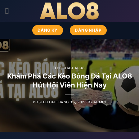
Skip
to
content
ĐĂNG KÝ
ĐĂNG NHẬP
THỂ THAO ALO8
Khám Phá Các Kèo Bóng Đá Tại ALO8
Hút Hội Viên Hiện Nay
POSTED ON
THÁNG 3 7, 2026
BY
ADMIN