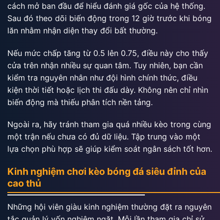
cách mở ban đầu để hiểu đánh giá gốc của hệ thống.
Sau đó theo dõi biến động trong 12 giờ trước khi bóng
lăn nhằm nhận diện thay đổi bất thường.
Nếu mức chấp tăng từ 0.5 lên 0.75, điều này cho thấy
cửa trên nhận nhiều sự quan tâm. Tuy nhiên, bạn cần
kiểm tra nguyên nhân như đội hình chính thức, điều
kiện thời tiết hoặc lịch thi đấu dày. Không nên chỉ nhìn
biến động mà thiếu phân tích nền tảng.
Ngoài ra, hãy tránh tham gia quá nhiều kèo trong cùng
một trận nếu chưa có đủ dữ liệu. Tập trung vào một
lựa chọn phù hợp sẽ giúp kiểm soát ngân sách tốt hơn.
Kinh nghiệm chơi kèo bóng đá siêu đỉnh của
cao thủ
Những hội viên giàu kinh nghiệm thường đặt ra nguyên
tắc quản lý vốn nghiêm ngặt. Mỗi lần tham gia chỉ sử