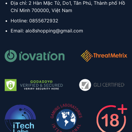
Địa chỉ: 2 Hàn Mặc Tử, Do1, Tân Phú, Thành phố Hồ
Chí Minh 700000, Việt Nam
Hotline: 0855672932
Email:
alo8shopping@gmail.com