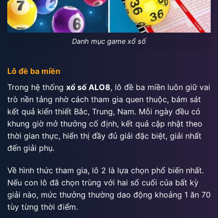
Danh mục game xổ số
Lô đề ba miền
Trong hệ thống
xổ số ALO8
, lô đề ba miền luôn giữ vai
trò nền tảng nhờ cách tham gia quen thuộc, bám sát
kết quả kiến thiết Bắc, Trung, Nam. Mỗi ngày đều có
khung giờ mở thưởng cố định, kết quả cập nhật theo
thời gian thực, hiển thị đầy đủ giải đặc biệt, giải nhất
đến giải phụ.
Về hình thức tham gia, lô 2 là lựa chọn phổ biến nhất.
Nếu con lô đã chọn trùng với hai số cuối của bất kỳ
giải nào, mức thưởng thường dao động khoảng 1 ăn 70
tùy từng thời điểm.