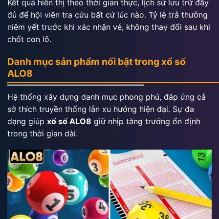
Kết quả hiển thị theo thời gian thực, lịch sử lưu trữ đầy
đủ để hội viên tra cứu bất cứ lúc nào. Tỷ lệ trả thưởng
niêm yết trước khi xác nhận vé, không thay đổi sau khi
chốt con lô.
Danh mục sản phẩm nổi bật trong xổ số
ALO8
Hệ thống xây dựng danh mục phong phú, đáp ứng cả
sở thích truyền thống lẫn xu hướng hiện đại. Sự đa
dạng giúp
xổ số ALO8
giữ nhịp tăng trưởng ổn định
trong thời gian dài.