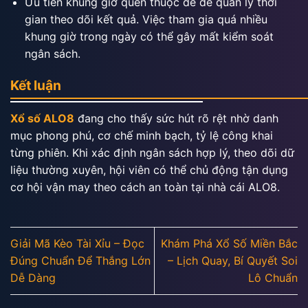
Ưu tiên khung giờ quen thuộc để dễ quản lý thời
gian theo dõi kết quả. Việc tham gia quá nhiều
khung giờ trong ngày có thể gây mất kiểm soát
ngân sách.
Kết luận
Xổ số ALO8
đang cho thấy sức hút rõ rệt nhờ danh
mục phong phú, cơ chế minh bạch, tỷ lệ công khai
từng phiên. Khi xác định ngân sách hợp lý, theo dõi dữ
liệu thường xuyên, hội viên có thể chủ động tận dụng
cơ hội vận may theo cách an toàn tại nhà cái ALO8.
Giải Mã Kèo Tài Xỉu – Đọc
Khám Phá Xổ Số Miền Bắc
Đúng Chuẩn Để Thắng Lớn
– Lịch Quay, Bí Quyết Soi
Dễ Dàng
Lô Chuẩn