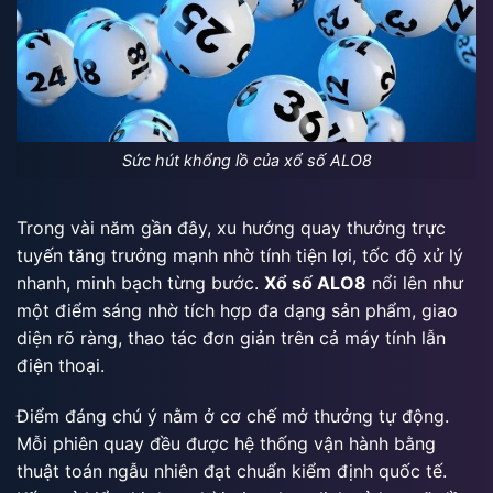
Sức hút khổng lồ của xổ số ALO8
Trong vài năm gần đây, xu hướng quay thưởng trực
tuyến tăng trưởng mạnh nhờ tính tiện lợi, tốc độ xử lý
nhanh, minh bạch từng bước.
Xổ số ALO8
nổi lên như
một điểm sáng nhờ tích hợp đa dạng sản phẩm, giao
diện rõ ràng, thao tác đơn giản trên cả máy tính lẫn
điện thoại.
Điểm đáng chú ý nằm ở cơ chế mở thưởng tự động.
Mỗi phiên quay đều được hệ thống vận hành bằng
thuật toán ngẫu nhiên đạt chuẩn kiểm định quốc tế.