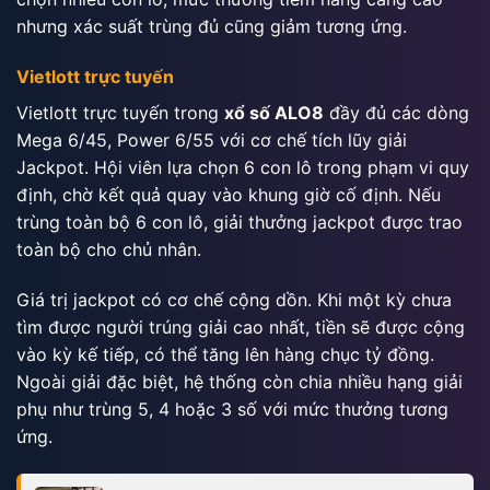
nhưng xác suất trùng đủ cũng giảm tương ứng.
Vietlott trực tuyến
Vietlott trực tuyến trong
xổ số ALO8
đầy đủ các dòng
Mega 6/45, Power 6/55 với cơ chế tích lũy giải
Jackpot. Hội viên lựa chọn 6 con lô trong phạm vi quy
định, chờ kết quả quay vào khung giờ cố định. Nếu
trùng toàn bộ 6 con lô, giải thưởng jackpot được trao
toàn bộ cho chủ nhân.
Giá trị jackpot có cơ chế cộng dồn. Khi một kỳ chưa
tìm được người trúng giải cao nhất, tiền sẽ được cộng
vào kỳ kế tiếp, có thể tăng lên hàng chục tỷ đồng.
Ngoài giải đặc biệt, hệ thống còn chia nhiều hạng giải
phụ như trùng 5, 4 hoặc 3 số với mức thưởng tương
ứng.