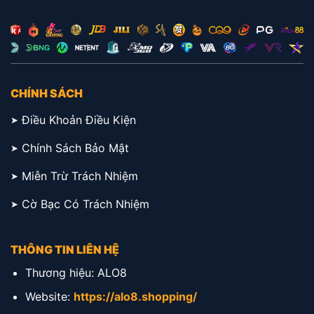
CHÍNH SÁCH
Điều Khoản Điều Kiện
Chính Sách Bảo Mật
Miễn Trừ Trách Nhiệm
Cờ Bạc Có Trách Nhiệm
THÔNG TIN LIÊN HỆ
Thương hiệu: ALO8
Website:
https://alo8.shopping/