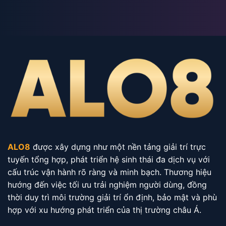
ALO8
được
xây
dựng
như
một
nền
tảng
giải
trí
trực
tuyến
tổng
hợp,
phát
triển
hệ
sinh
thái
đa
dịch
vụ
với
cấu
trúc
vận
hành
rõ
ràng
và
minh
bạch.
Thương
hiệu
hướng
đến
việc
tối
ưu
trải
nghiệm
người
dùng,
đồng
thời
duy
trì
môi
trường
giải
trí
ổn
định,
bảo
mật
và
phù
hợp
với
xu
hướng
phát
triển
của
thị
trường
châu
Á.