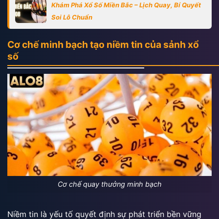
Khám Phá Xổ Số Miền Bắc – Lịch Quay, Bí Quyết
Soi Lô Chuẩn
Cơ chế minh bạch tạo niềm tin của sảnh xổ
số
Cơ chế quay thưởng minh bạch
Niềm tin là yếu tố quyết định sự phát triển bền vững