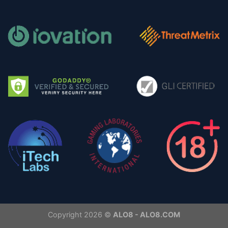
Copyright 2026 ©
ALO8 - ALO8.COM