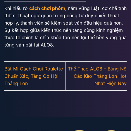
Khi hiểu rõ
cách chơi phỏm
, nắm vững luật, cơ chế tính
điểm, thuật ngữ quan trọng cùng tư duy chiến thuật
hợp lý, thành viên sẽ kiểm soát ván đấu hiệu quả hơn.
Sự kết hợp giữa kiến thức nền tảng cùng kinh nghiệm
thực tế chính là chìa khóa tạo nên lợi thế bền vững qua
từng ván bài tại ALO8.
Bật Mí Cách Chơi Roulette
Thể Thao ALO8 – Bùng Nổ
Chuẩn Xác, Tăng Cơ Hội
Các Kèo Thắng Lớn Hot
Thắng Lớn
Nhất Hiện Nay