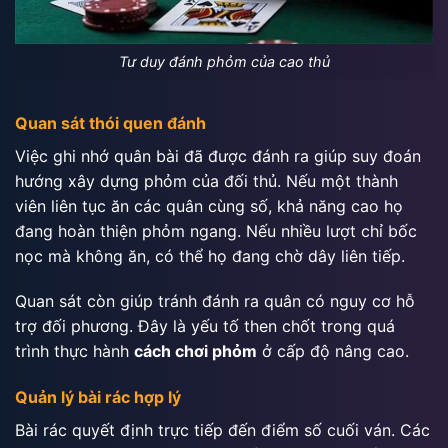
Tư duy đánh phỏm của cao thủ
Quan sát thói quen đánh
Việc ghi nhớ quân bài đã được đánh ra giúp suy đoán
hướng xây dựng phỏm của đối thủ. Nếu một thành
viên liên tục ăn các quân cùng số, khả năng cao họ
đang hoàn thiện phỏm ngang. Nếu nhiều lượt chỉ bốc
nọc mà không ăn, có thể họ đang chờ dây liên tiếp.
Quan sát còn giúp tránh đánh ra quân có nguy cơ hỗ
trợ đối phương. Đây là yếu tố then chốt trong quá
trình thực hành
cách chơi phỏm
ở cấp độ nâng cao.
Quản lý bài rác hợp lý
Bài rác quyết định trực tiếp đến điểm số cuối ván. Các