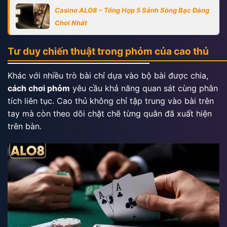
Casino ALO8 – Tổng Hợp 5 Sảnh Sòng Bạc Đáng
Chơi Nhất
Tư duy chiến thuật trong phỏm của cao thủ
Khác với nhiều trò bài chỉ dựa vào bộ bài được chia,
cách chơi phỏm
yêu cầu khả năng quan sát cùng phân
tích liên tục. Cao thủ không chỉ tập trung vào bài trên
tay mà còn theo dõi chặt chẽ từng quân đã xuất hiện
trên bàn.