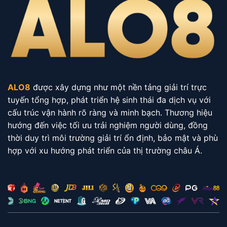
ALO8
được
xây
dựng
như
một
nền
tảng
giải
trí
trực
tuyến
tổng
hợp,
phát
triển
hệ
sinh
thái
đa
dịch
vụ
với
cấu
trúc
vận
hành
rõ
ràng
và
minh
bạch.
Thương
hiệu
hướng
đến
việc
tối
ưu
trải
nghiệm
người
dùng,
đồng
thời
duy
trì
môi
trường
giải
trí
ổn
định,
bảo
mật
và
phù
hợp
với
xu
hướng
phát
triển
của
thị
trường
châu
Á.