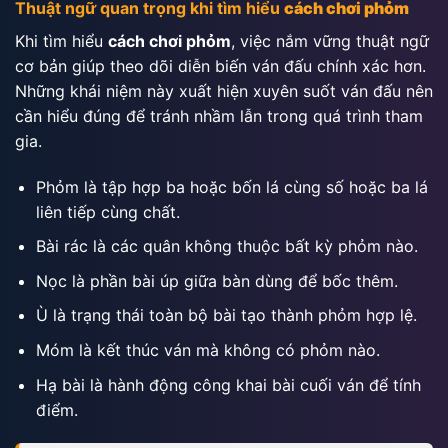
Thuật ngữ quan trọng khi tìm hiểu
cách chơi phỏm
Khi tìm hiểu
cách chơi phỏm
, việc nắm vững thuật ngữ
cơ bản giúp theo dõi diễn biến ván đấu chính xác hơn.
Những khái niệm này xuất hiện xuyên suốt ván đấu nên
cần hiểu đúng để tránh nhầm lẫn trong quá trình tham
gia.
Phỏm là tập hợp ba hoặc bốn lá cùng số hoặc ba lá
liên tiếp cùng chất.
Bài rác là các quân không thuộc bất kỳ phỏm nào.
Nọc là phần bài úp giữa bàn dùng để bốc thêm.
Ù là trạng thái toàn bộ bài tạo thành phỏm hợp lệ.
Móm là kết thúc ván mà không có phỏm nào.
Hạ bài là hành động công khai bài cuối ván để tính
điểm.