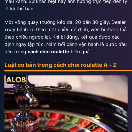
màu xanh. Sự khác biệt này ảnh hưởng trực tiếp đến tỷ
lệ lợi thế bàn.
Một vòng quay thường kéo dài 20 đến 30 giây. Dealer
xoay bánh xe theo một chiều cố định, viên bi được thả
theo chiều ngược lại. Khi bi dừng, kết quả được xác
định ngay lập tức. Nắm bối cảnh vận hành là bước đầu
tiên trong
cách chơi roulette
hiệu quả.
Luật cơ bản trong cách chơi roulette A – Z