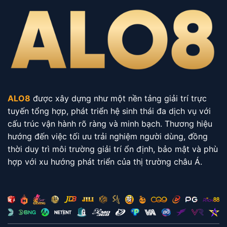
ALO8
được
xây
dựng
như
một
nền
tảng
giải
trí
trực
tuyến
tổng
hợp,
phát
triển
hệ
sinh
thái
đa
dịch
vụ
với
cấu
trúc
vận
hành
rõ
ràng
và
minh
bạch.
Thương
hiệu
hướng
đến
việc
tối
ưu
trải
nghiệm
người
dùng,
đồng
thời
duy
trì
môi
trường
giải
trí
ổn
định,
bảo
mật
và
phù
hợp
với
xu
hướng
phát
triển
của
thị
trường
châu
Á.