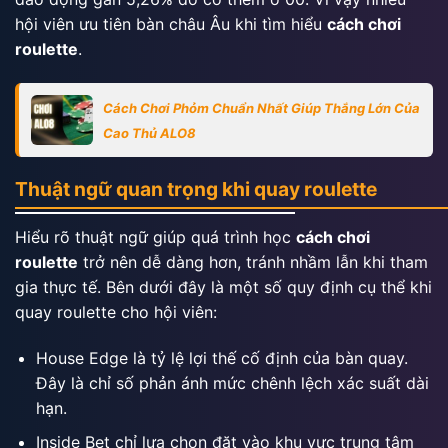
hội viên ưu tiên bàn châu Âu khi tìm hiểu
cách chơi
roulette
.
Cách Chơi Phỏm Chuẩn Nhất Giúp Thắng Lớn Của
Cao Thủ ALO8
Thuật ngữ quan trọng khi quay roulette
Hiểu rõ thuật ngữ giúp quá trình học
cách chơi
roulette
trở nên dễ dàng hơn, tránh nhầm lẫn khi tham
gia thực tế. Bên dưới đây là một số quy định cụ thể khi
quay roulette cho hội viên:
House Edge là tỷ lệ lợi thế cố định của bàn quay.
Đây là chỉ số phản ánh mức chênh lệch xác suất dài
hạn.
Inside Bet chỉ lựa chọn đặt vào khu vực trung tâm