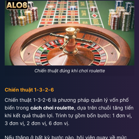
Chiến thuật đúng khi chơi roulette
Chiến thuật 1-3-2-6
Chiến thuật 1-3-2-6 là phương pháp quản lý vốn phổ
biến trong
cách chơi roulette
, dựa trên chuỗi tăng tiến
khi kết quả thuận lợi. Trình tự gồm bốn bước: 1 đơn vị,
3 đơn vị, 2 đơn vị, 6 đơn vị.
Nếu thắng ở bất kỳ bước nào, hội viên quay về mức