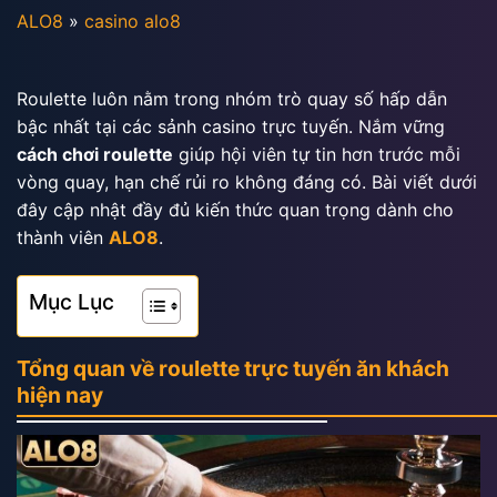
ALO8
»
casino alo8
Roulette luôn nằm trong nhóm trò quay số hấp dẫn
bậc nhất tại các sảnh casino trực tuyến. Nắm vững
cách chơi roulette
giúp hội viên tự tin hơn trước mỗi
vòng quay, hạn chế rủi ro không đáng có. Bài viết dưới
đây cập nhật đầy đủ kiến thức quan trọng dành cho
thành viên
ALO8
.
Mục Lục
Tổng quan về roulette trực tuyến ăn khách
hiện nay